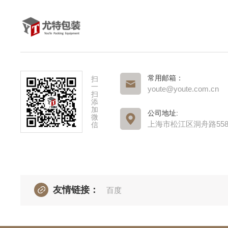
常用邮箱：
扫
一
youte@youte.com.cn
扫
添
加
公司地址:
微
上海市松江区洞舟路55
信
友情链接：
百度