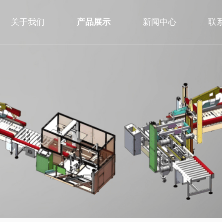
关于我们
产品展示
新闻中心
联
公司简介
缠绕机
常见问答
在
企业文化
码垛机
公司新闻
荣誉资质
封箱机
行业新闻
贴标机
打包机
封切收缩机