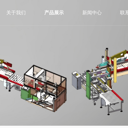
关于我们
产品展示
新闻中心
联
公司简介
缠绕机
常见问答
在
企业文化
码垛机
公司新闻
荣誉资质
封箱机
行业新闻
贴标机
打包机
封切收缩机